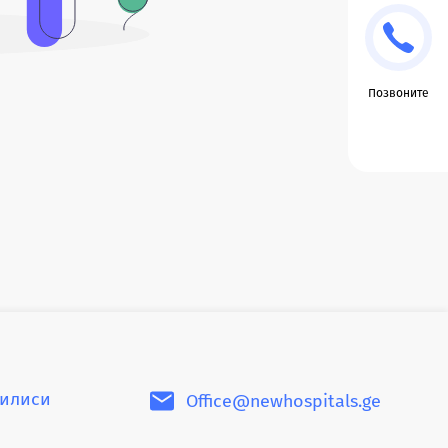
Позвоните
билиси
Office@newhospitals.ge