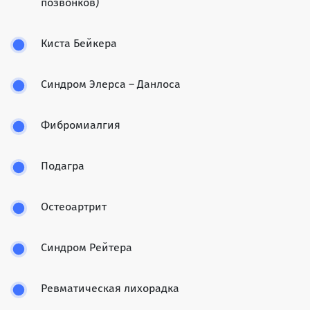
позвонков)
Киста Бейкера
Синдром Элерса – Данлоса
Фибромиалгия
Подагра
Остеоартрит
Синдром Рейтера
Ревматическая лихорадка