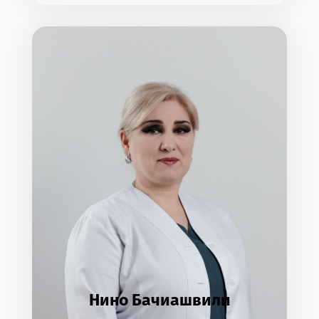
Нино Бачиашвили