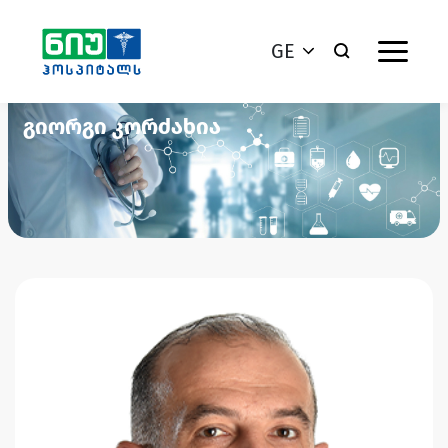
GE
გიორგი კორძახია